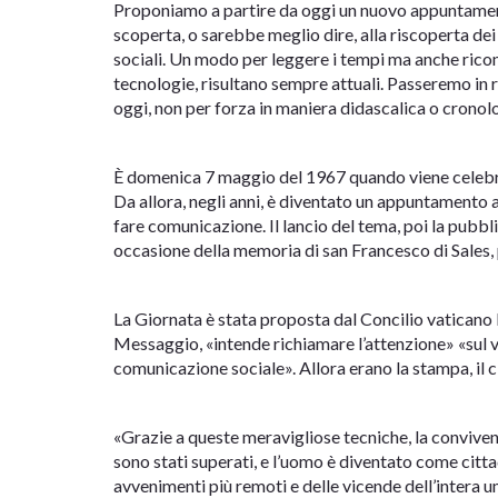
Proponiamo a partire da oggi un nuovo appuntamento
scoperta, o sarebbe meglio dire, alla riscoperta d
sociali. Un modo per leggere i tempi ma anche ricon
tecnologie, risultano sempre attuali. Passeremo in ra
oggi, non per forza in maniera didascalica o cronolog
È domenica 7 maggio del 1967 quando viene celebra
Da allora, negli anni, è diventato un appuntamento a
fare comunicazione. Il lancio del tema, poi la pubb
occasione della memoria di san Francesco di Sales, p
La Giornata è stata proposta dal Concilio vaticano II
Messaggio, «intende richiamare l’attenzione» «sul
comunicazione sociale». Allora erano la stampa, il ci
«Grazie a queste meravigliose tecniche, la convive
sono stati superati, e l’uomo è diventato come cit
avvenimenti più remoti e delle vicende dell’intera uma