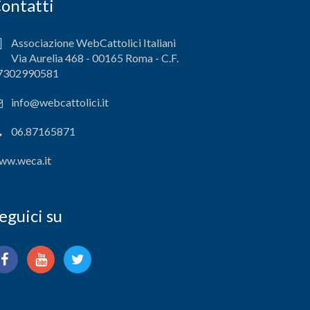
ontatti
Associazione WebCattolici Italiani
Via Aurelia 468 - 00165 Roma - C.F.
7302990581
info@webcattolici.it
06.87165871
ww.weca.it
eguici su