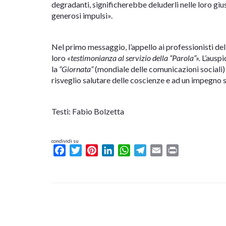
degradanti, significherebbe deluderli nelle loro gius
generosi impulsi».
Nel primo messaggio, l’appello ai professionisti de
loro
«testimonianza al servizio della “Parola”».
L’auspi
la
“Giornata”
(mondiale delle comunicazioni sociali)
risveglio salutare delle coscienze e ad un impegno s
Testi: Fabio Bolzetta
condividi su
Facebook
Twitter
Pinterest
LinkedIn
WhatsApp
Telegram
Email
Print