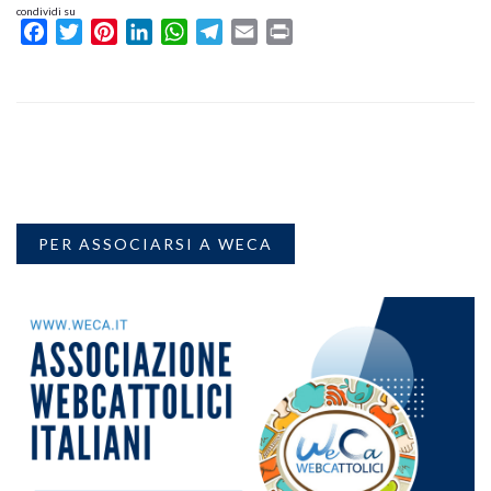
condividi su
Facebook
Twitter
Pinterest
LinkedIn
WhatsApp
Telegram
Email
Print
PER ASSOCIARSI A WECA