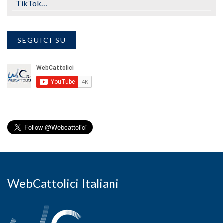
TikTok…
SEGUICI SU
WebCattolici Italiani