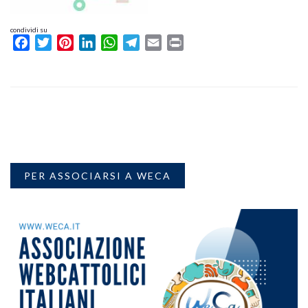
condividi su
Facebook
Twitter
Pinterest
LinkedIn
WhatsApp
Telegram
Email
Print
PER ASSOCIARSI A WECA