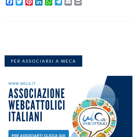
Facebook
Twitter
Pinterest
LinkedIn
WhatsApp
Telegram
Email
Print
PER ASSOCIARSI A WECA