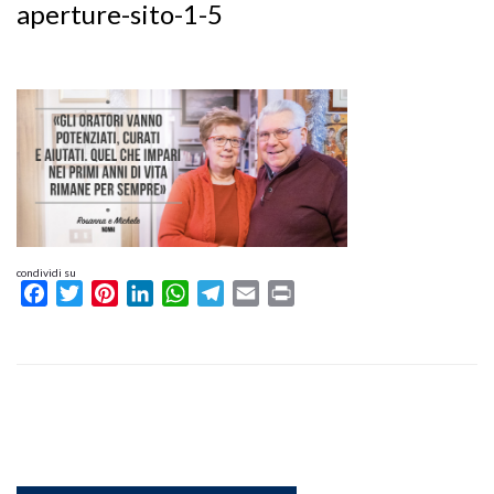
aperture-sito-1-5
condividi su
Facebook
Twitter
Pinterest
LinkedIn
WhatsApp
Telegram
Email
Print