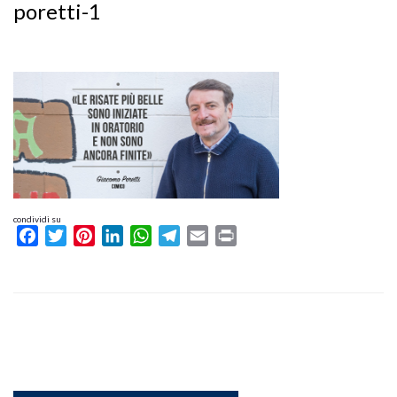
poretti-1
condividi su
Facebook
Twitter
Pinterest
LinkedIn
WhatsApp
Telegram
Email
Print