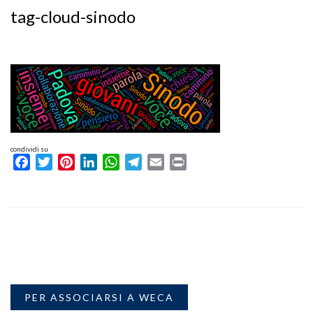
tag-cloud-sinodo
condividi su
Facebook
Twitter
Pinterest
LinkedIn
WhatsApp
Telegram
Email
Print
PER ASSOCIARSI A WECA