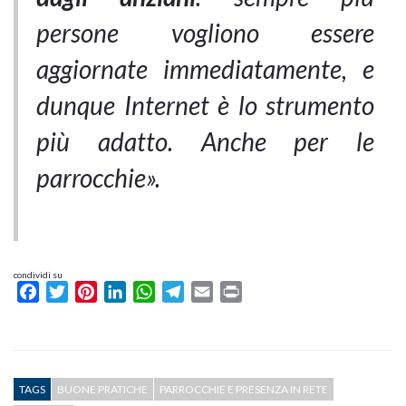
persone vogliono essere
aggiornate immediatamente, e
dunque Internet è lo strumento
più adatto. Anche per le
parrocchie».
condividi su
Facebook
Twitter
Pinterest
LinkedIn
WhatsApp
Telegram
Email
Print
TAGS
BUONE PRATICHE
PARROCCHIE E PRESENZA IN RETE