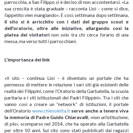
parrocchia, a San Filippo si è deciso di non accontentarsi. «La
sua crescita è stata graduale – racconta Lioi – come si dice,
l’appetito vien mangiando». E così, settimana dopo settimana,
il sito si è arricchito con i dati del gruppo scout e
dell’oratorio, oltre alle iniziative, allargando così la
platea dei visitatori
non solo tra chi cerca l’orario di una
messa, ma verso tutti i parrocchiani.
L’importanza dei link
«Il sito – continua Lioi – è diventato un portale che ha
permesso di mettere in relazione i vari siti già esistenti delle
realtà dei Filippini, come l’Oratorio della Garbatella, la scuola
paritaria e i siti istituzionali dei Padri Filippini». Tra i siti che
vanno così a creare un “network” di istituzioni, il portale
dell’Oratorio
www.chiesoletta.it
serve anche a tenere viva
la memoria di Padre Guido Chiaravalli
, «non un’istituzione,
di più», scomparso nel 2014, che ha operato alla Garbatella
per oltre 50 anni. Sul sito sono stati pubblicati dai ragazzi