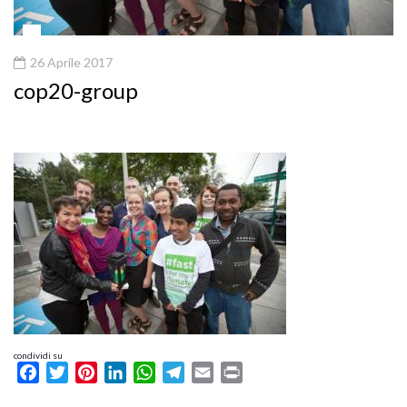
26 Aprile 2017
cop20-group
condividi su
Facebook
Twitter
Pinterest
LinkedIn
WhatsApp
Telegram
Email
Print