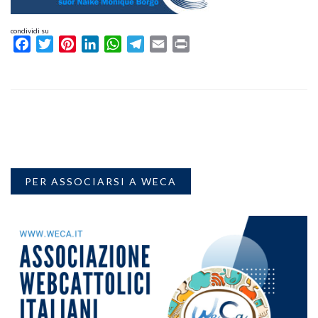
condividi su
Facebook
Twitter
Pinterest
LinkedIn
WhatsApp
Telegram
Email
Print
PER ASSOCIARSI A WECA