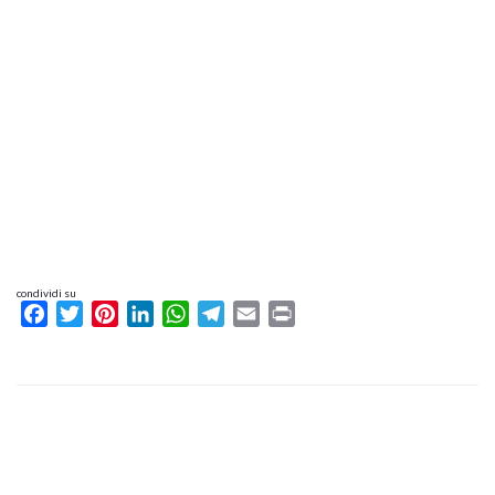
condividi su
Facebook
Twitter
Pinterest
LinkedIn
WhatsApp
Telegram
Email
Print