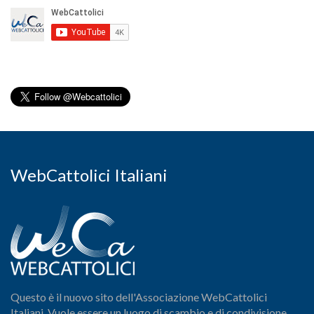
WebCattolici Italiani
Questo è il nuovo sito dell'Associazione WebCattolici
Italiani. Vuole essere un luogo di scambio e di condivisione