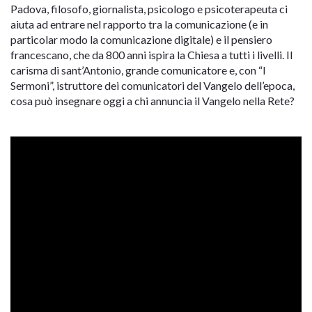
Padova, filosofo, giornalista, psicologo e psicoterapeuta ci
aiuta ad entrare nel rapporto tra la comunicazione (e in
particolar modo la comunicazione digitale) e il pensiero
francescano, che da 800 anni ispira la Chiesa a tutti i livelli. Il
carisma di sant’Antonio, grande comunicatore e, con “I
Sermoni”, istruttore dei comunicatori del Vangelo dell’epoca,
cosa può insegnare oggi a chi annuncia il Vangelo nella Rete?