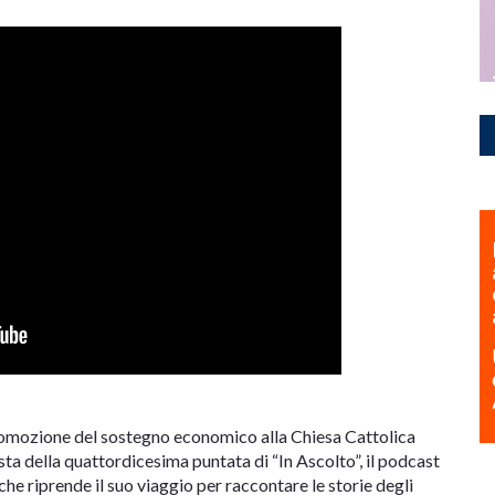
 promozione del sostegno economico alla Chiesa Cattolica
sta della quattordicesima puntata di “In Ascolto”, il podcast
che riprende il suo viaggio per raccontare le storie degli