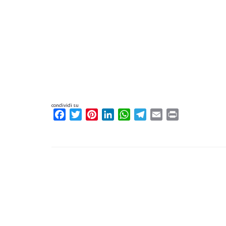
condividi su
Facebook
Twitter
Pinterest
LinkedIn
WhatsApp
Telegram
Email
Print