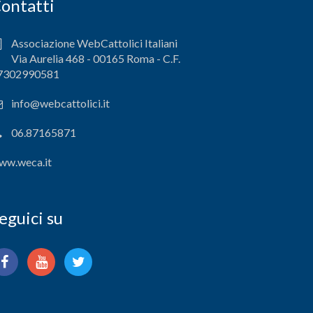
ontatti
Associazione WebCattolici Italiani
Via Aurelia 468 - 00165 Roma - C.F.
7302990581
info@webcattolici.it
06.87165871
ww.weca.it
eguici su