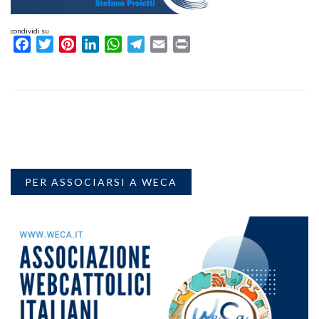
condividi su
Facebook
Twitter
Pinterest
LinkedIn
WhatsApp
Telegram
Email
Print
PER ASSOCIARSI A WECA