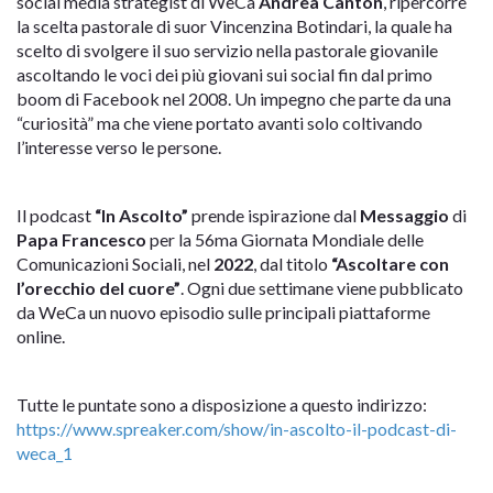
social media strategist di WeCa
Andrea Canton
, ripercorre
la scelta pastorale di suor Vincenzina Botindari, la quale ha
scelto di svolgere il suo servizio nella pastorale giovanile
ascoltando le voci dei più giovani sui social fin dal primo
boom di Facebook nel 2008. Un impegno che parte da una
“curiosità” ma che viene portato avanti solo coltivando
l’interesse verso le persone.
Il podcast
“In Ascolto”
prende ispirazione dal
Messaggio
di
Papa Francesco
per la 56ma Giornata Mondiale delle
Comunicazioni Sociali, nel
2022
, dal titolo
“Ascoltare con
l’orecchio del cuore”
. Ogni due settimane viene pubblicato
da WeCa un nuovo episodio sulle principali piattaforme
online.
Tutte le puntate sono a disposizione a questo indirizzo:
https://www.spreaker.com/show/in-ascolto-il-podcast-di-
weca_1