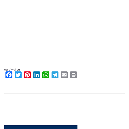
condividi su
Facebook
Twitter
Pinterest
LinkedIn
WhatsApp
Telegram
Email
Print