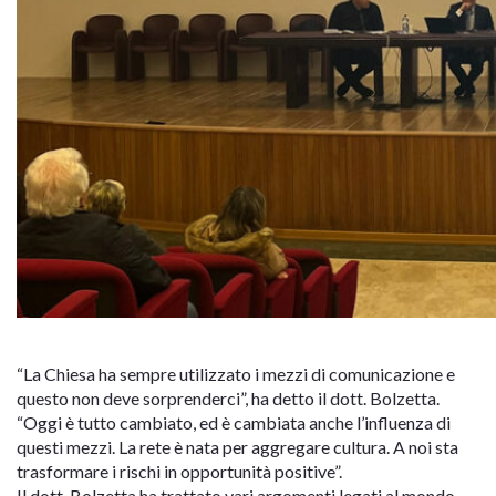
“La Chiesa ha sempre utilizzato i mezzi di comunicazione e
questo non deve sorprenderci”, ha detto il dott. Bolzetta.
“Oggi è tutto cambiato, ed è cambiata anche l’influenza di
questi mezzi. La rete è nata per aggregare cultura. A noi sta
trasformare i rischi in opportunità positive”.
Il dott. Bolzetta ha trattato vari argomenti legati al mondo