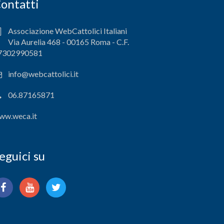
ontatti
Associazione WebCattolici Italiani
Via Aurelia 468 - 00165 Roma - C.F.
7302990581
info@webcattolici.it
06.87165871
ww.weca.it
eguici su