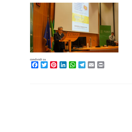
condividi su
Facebook
Twitter
Pinterest
LinkedIn
WhatsApp
Telegram
Email
Print