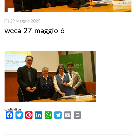
29 Maggio 2025
weca-27-maggio-6
condividi su
Facebook
Twitter
Pinterest
LinkedIn
WhatsApp
Telegram
Email
Print