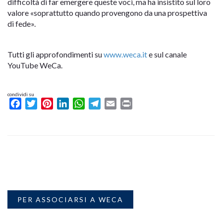
difficoltà di far emergere queste voci, ma ha insistito sul loro
valore «soprattutto quando provengono da una prospettiva
di fede».
Tutti gli approfondimenti su
www.weca.it
e sul canale
YouTube WeCa.
condividi su
Facebook
Twitter
Pinterest
LinkedIn
WhatsApp
Telegram
Email
Print
PER ASSOCIARSI A WECA