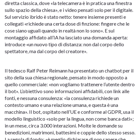
diretta classica, dove «la telecamera è in pratica una finestra
sullo spazio della chiesa», e i video pensati solo per il digitale.
Sul servizio ibrido è stato netto: tenere insieme presenti e
collegati «richiede una certa dose di finzione: fingere che le
cose siano uguali quando in realtà non lo sono». E sul
montaggio affidato all’IA ha lasciato una domanda aperta:
introduce «un nuovo tipo di distanza: non dal corpo dello
spettatore, ma dal corpo del creatore».
Il tedesco Ralf Peter Reimann ha presentato un chatbot per il
sito della sua chiesa regionale, pensato in modo opposto a
quello commerciale: «non vogliamo trattenere l’utente dentro
il bot». L’obiettivo sono informazioni affidabili, con link alle
fonti, e nessuna consulenza: «la consulenza richiede un
contesto umano e una relazione umana, e questa è una
macchina». Il bot, ospitato nell’UE e conforme al GDPR, usa il
modello linguistico «solo per la lingua, non come banca dati»;
in un mese, circa 3.000 interazioni. Molte le domande su
benedizioni, matrimoni, battesimi e coppie dello stesso sesso.
La regola di fondo: «è meglio dichiarare di non sapere che