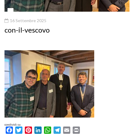
16 Settembre 2025
con-il-vescovo
condividi su
Facebook
Twitter
Pinterest
LinkedIn
WhatsApp
Telegram
Email
Print