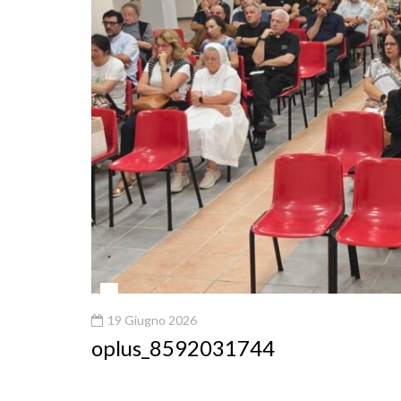
19 Giugno 2026
oplus_8592031744