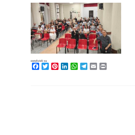
condividi su
Facebook
Twitter
Pinterest
LinkedIn
WhatsApp
Telegram
Email
Print