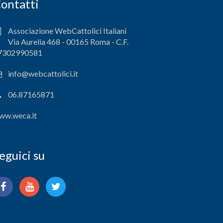
ontatti
Associazione WebCattolici Italiani
Via Aurelia 468 - 00165 Roma - C.F.
7302990581
info@webcattolici.it
06.87165871
ww.weca.it
eguici su