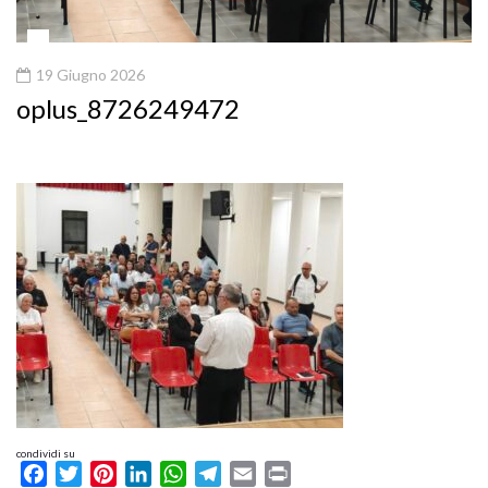
19 Giugno 2026
oplus_8726249472
condividi su
Facebook
Twitter
Pinterest
LinkedIn
WhatsApp
Telegram
Email
Print