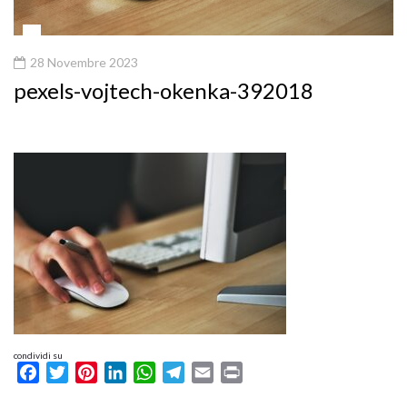
28 Novembre 2023
pexels-vojtech-okenka-392018
condividi su
Facebook
Twitter
Pinterest
LinkedIn
WhatsApp
Telegram
Email
Print