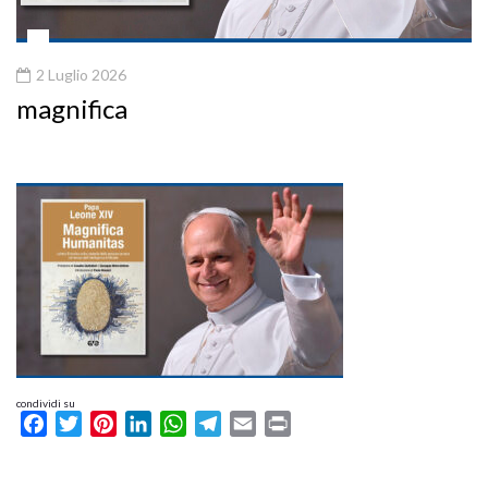
2 Luglio 2026
magnifica
condividi su
Facebook
Twitter
Pinterest
LinkedIn
WhatsApp
Telegram
Email
Print