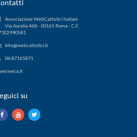
ontatti
Associazione WebCattolici Italiani
Via Aurelia 468 - 00165 Roma - C.F.
7302990581
info@webcattolici.it
06.87165871
ww.weca.it
eguici su