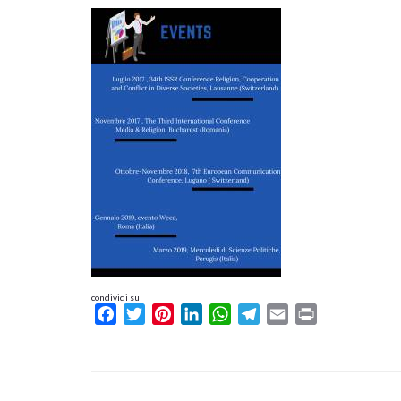
condividi su
Facebook
Twitter
Pinterest
LinkedIn
WhatsApp
Telegram
Email
Print