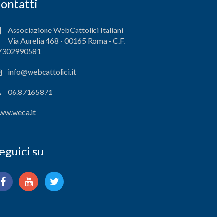
ontatti
Associazione WebCattolici Italiani
Via Aurelia 468 - 00165 Roma - C.F.
7302990581
info@webcattolici.it
06.87165871
ww.weca.it
eguici su