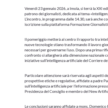
Venerdì 23 gennaio 2026, a Imola, si terrà la XXI ed
patrono dei giornalisti, dedicata al tema «Intellige
L’incontro, in programma dalle 14.30, sarà anche co
iscrizione sulla piattaforma Formazione Giornalisti
Il pomeriggio metterà al centro il rapporto tra inte
nuove tecnologie stiano trasformando il lavoro giorna
necessari per governarne l’uso. Dopo una prima rifles
confronto si allargherà alla dimensione nazionale c
iniziative sull’intelligenza artificiale del Corriere de
Particolare attenzione sarà riservata agli aspetti de
prospettive etiche e regolative, affidate a padre 
sull’intelligenza artificiale per l’informazione press
Presidenza del Consiglio e membro del New Artific
Le conclusioni saranno affidate a mons. Domenico 