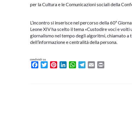
per la Cultura e le Comunicazioni sociali della Conf
L’incontro si inserisce nel percorso della 60ª Giorn
Leone XIV ha scelto il tema «Custodire voci e volti 
giornalismo nel tempo degli algoritmi, chiamato a 
dell’informazione e centralità della persona.
condividi su
Facebook
Twitter
Pinterest
LinkedIn
WhatsApp
Telegram
Email
Print