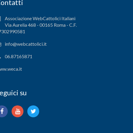
ontatti
Associazione WebCattolici Italiani
Via Aurelia 468 - 00165 Roma - C.F.
7302990581
info@webcattolici.it
06.87165871
ww.weca.it
eguici su