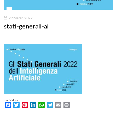
29 Marzo 2022
stati-generali-ai
condividi su
Facebook
Twitter
Pinterest
LinkedIn
WhatsApp
Telegram
Email
Print