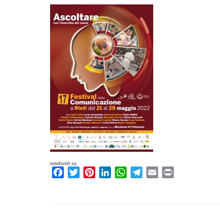
condividi su
Facebook
Twitter
Pinterest
LinkedIn
WhatsApp
Telegram
Email
Print