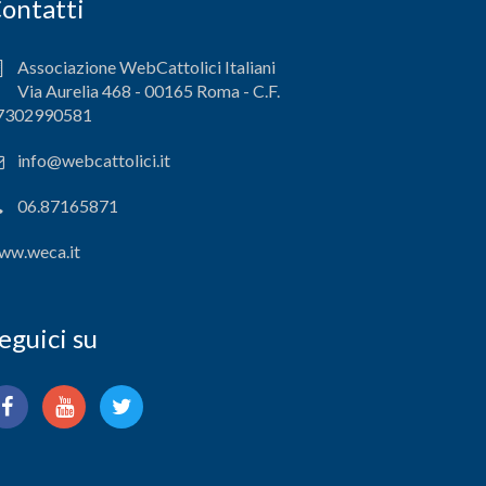
ontatti
Associazione WebCattolici Italiani
Via Aurelia 468 - 00165 Roma - C.F.
7302990581
info@webcattolici.it
06.87165871
ww.weca.it
eguici su