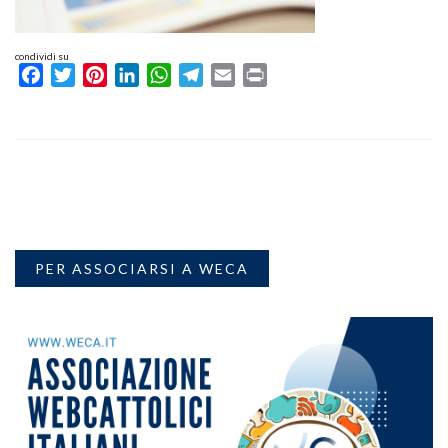
condividi su
Facebook
Twitter
Pinterest
LinkedIn
WhatsApp
Telegram
Email
Print
PER ASSOCIARSI A WECA