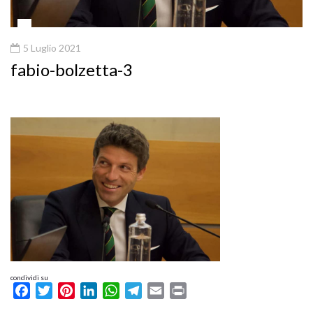
5 Luglio 2021
fabio-bolzetta-3
condividi su
Facebook
Twitter
Pinterest
LinkedIn
WhatsApp
Telegram
Email
Print