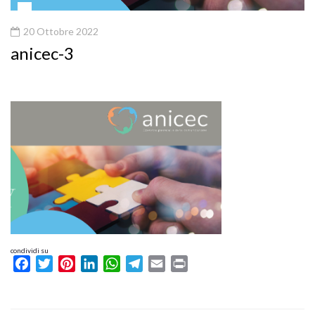
20 Ottobre 2022
anicec-3
condividi su
Facebook
Twitter
Pinterest
LinkedIn
WhatsApp
Telegram
Email
Print