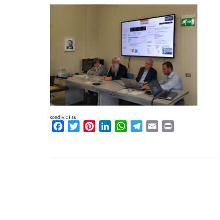
condividi su
Facebook
Twitter
Pinterest
LinkedIn
WhatsApp
Telegram
Email
Print