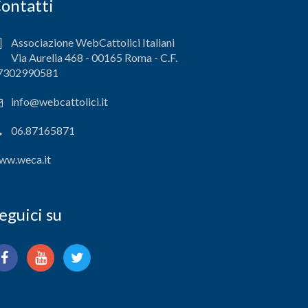
ontatti
Associazione WebCattolici Italiani
Via Aurelia 468 - 00165 Roma - C.F.
7302990581
info@webcattolici.it
06.87165871
ww.weca.it
eguici su