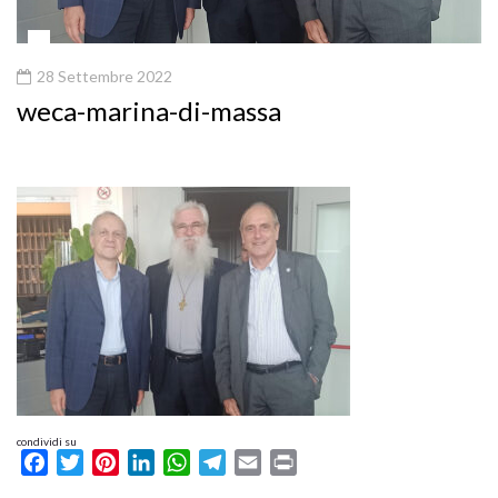
28 Settembre 2022
weca-marina-di-massa
condividi su
Facebook
Twitter
Pinterest
LinkedIn
WhatsApp
Telegram
Email
Print