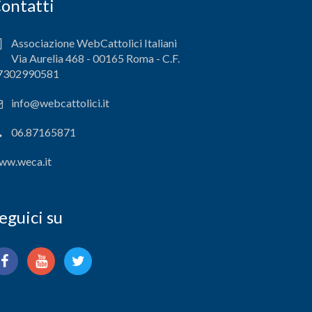
ontatti
Associazione WebCattolici Italiani
Via Aurelia 468 - 00165 Roma - C.F.
7302990581
info@webcattolici.it
06.87165871
ww.weca.it
eguici su