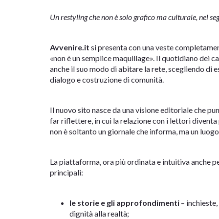
Un restyling che non è solo grafico ma culturale, nel s
Avvenire.it
si presenta con una veste completamen
«non è un semplice maquillage». Il quotidiano dei cat
anche il suo modo di abitare la rete, scegliendo di
dialogo e costruzione di comunità.
Il nuovo sito nasce da una visione editoriale che pu
far riflettere, in cui la relazione con i lettori dive
non è soltanto un giornale che informa, ma un luogo
La piattaforma, ora più ordinata e intuitiva anche p
principali:
le storie e gli approfondimenti
– inchieste,
dignità alla realtà;