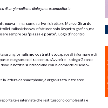
egno di un giornalismo dialogante e comunitario
te nuova — ma, come scrive il direttore
Marco Girardo
,
tolici italiani rinnova infatti non solo l’aspetto grafico, ma
 essere sempre più
“piazza e ponte”
, luogo d’incontro,
nta su un
giornalismo costruttivo
, capace di informare e di
nta parte integrante del racconto. «Avvenire – spiega Girardo –
 dove le notizie si intrecciano con le domande di senso».
er la lettura da smartphone, è organizzata in tre aree
 reportage e interviste che restituiscono complessità e