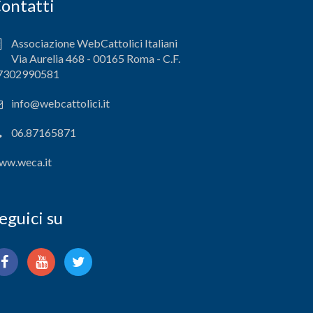
ontatti
Associazione WebCattolici Italiani
Via Aurelia 468 - 00165 Roma - C.F.
7302990581
info@webcattolici.it
06.87165871
ww.weca.it
eguici su