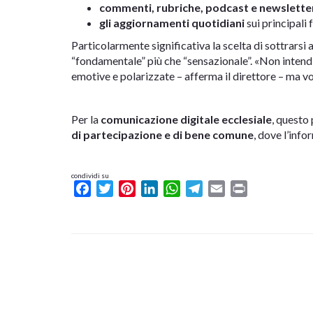
commenti, rubriche, podcast e newslette
gli aggiornamenti quotidiani
sui principali f
Particolarmente significativa la scelta di sottrarsi a
“fondamentale” più che “sensazionale”. «Non intend
emotive e polarizzate – afferma il direttore – ma vog
Per la
comunicazione digitale ecclesiale
, questo
di partecipazione e di bene comune
, dove l’inf
condividi su
Facebook
Twitter
Pinterest
LinkedIn
WhatsApp
Telegram
Email
Print