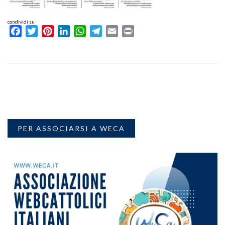
condividi su
Facebook
Twitter
Pinterest
LinkedIn
WhatsApp
Telegram
Email
Print
PER ASSOCIARSI A WECA