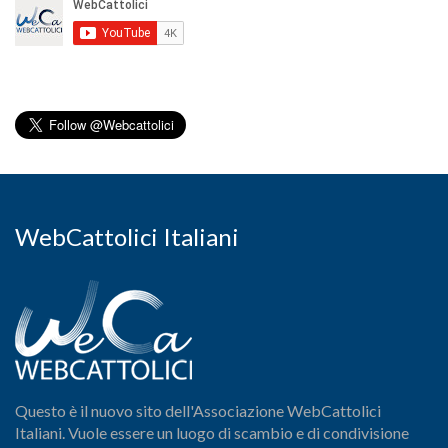
WebCattolici Italiani
Questo è il nuovo sito dell'Associazione WebCattolici
Italiani. Vuole essere un luogo di scambio e di condivisione