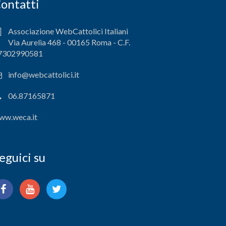
ontatti
Associazione WebCattolici Italiani
Via Aurelia 468 - 00165 Roma - C.F.
7302990581
info@webcattolici.it
06.87165871
ww.weca.it
eguici su