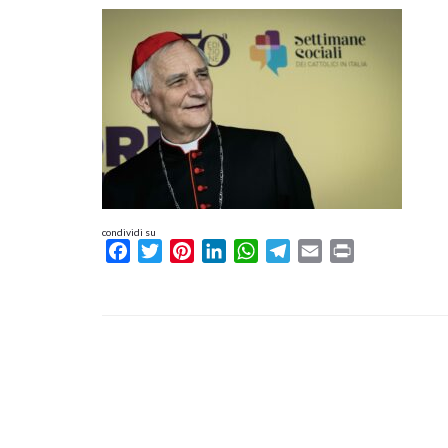
condividi su
Facebook
Twitter
Pinterest
LinkedIn
WhatsApp
Telegram
Email
Print