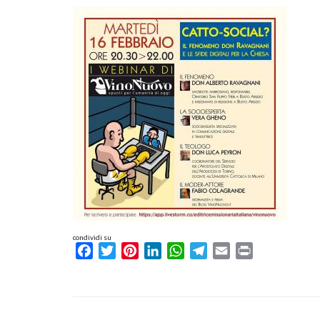
condividi su
Facebook
Twitter
Pinterest
LinkedIn
WhatsApp
Telegram
Email
Print