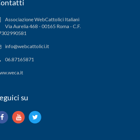
ontatti
Associazione WebCattolici Italiani
Via Aurelia 468 - 00165 Roma - C.F.
7302990581
info@webcattolici.it
06.87165871
ww.weca.it
eguici su