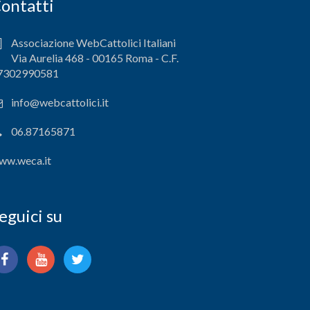
ontatti
Associazione WebCattolici Italiani
Via Aurelia 468 - 00165 Roma - C.F.
7302990581
info@webcattolici.it
06.87165871
ww.weca.it
eguici su