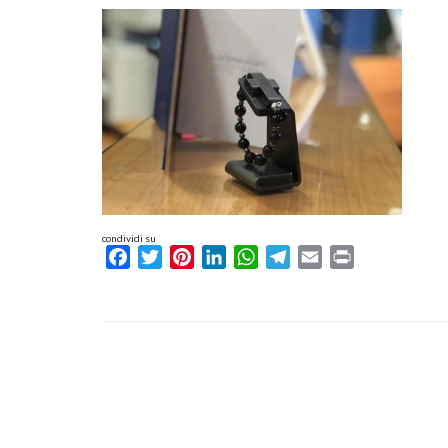
condividi su
Facebook
Twitter
Pinterest
LinkedIn
WhatsApp
Telegram
Email
Print