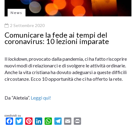
News
2 Settembre 2020
Comunicare la fede ai tempi del
coronavirus: 10 lezioni imparate
Il
lockdown
, provocato dalla pandemia, ci ha fatto riscoprire
nuovi modi di relazionarci e di svolgere le attività ordinarie.
Anche la vita cristiana ha dovuto adeguarsi a queste difficili
circostanze. Ecco 10 opportunità che ci ha offerto la rete.
Da “Aleteia”.
Leggi qui!
condividi su
Facebook
Twitter
Pinterest
LinkedIn
WhatsApp
Telegram
Email
Print