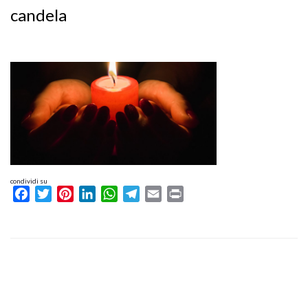
candela
condividi su
Facebook
Twitter
Pinterest
LinkedIn
WhatsApp
Telegram
Email
Print