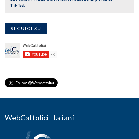
TikTok…
SEGUICI SU
WebCattolici Italiani