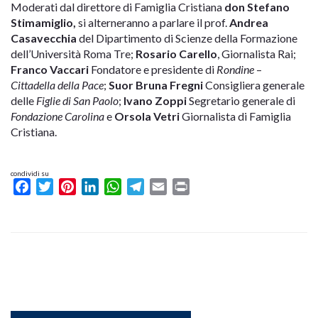
Moderati dal direttore di Famiglia Cristiana
don Stefano
Stimamiglio,
si alterneranno a parlare il prof.
Andrea
Casavecchia
del Dipartimento di Scienze della Formazione
dell’Università Roma Tre;
Rosario Carello
, Giornalista Rai;
Franco Vaccari
Fondatore e presidente di
Rondine
–
Cittadella della Pace
;
Suor Bruna Fregni
Consigliera generale
delle
Figlie di San Paolo
;
Ivano Zoppi
Segretario generale di
Fondazione Carolina
e
Orsola Vetri
Giornalista di Famiglia
Cristiana.
condividi su
Facebook
Twitter
Pinterest
LinkedIn
WhatsApp
Telegram
Email
Print