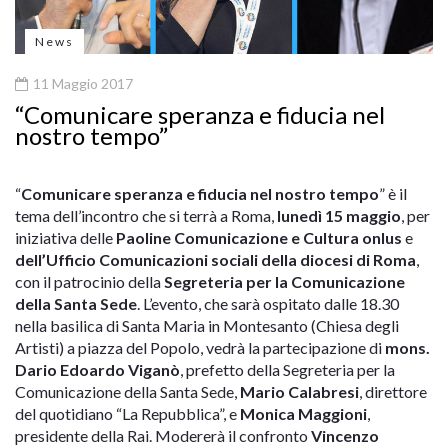
News
11 Maggio 2017
“Comunicare speranza e fiducia nel
nostro tempo”
“
Comunicare speranza e fiducia nel nostro tempo
” è il
tema dell’incontro che si terrà a Roma,
lunedì 15 maggio
, per
iniziativa delle
Paoline Comunicazione e Cultura onlus
e
dell’Ufficio Comunicazioni sociali della diocesi di Roma
,
con il patrocinio della
Segreteria per la Comunicazione
della Santa Sede
. L’evento, che sarà ospitato dalle 18.30
nella basilica di Santa Maria in Montesanto (Chiesa degli
Artisti) a piazza del Popolo, vedrà la partecipazione di
mons.
Dario Edoardo Viganò
, prefetto della Segreteria per la
Comunicazione della Santa Sede,
Mario Calabresi
, direttore
del quotidiano “La Repubblica”, e
Monica Maggioni
,
presidente della Rai. Modererà il confronto
Vincenzo