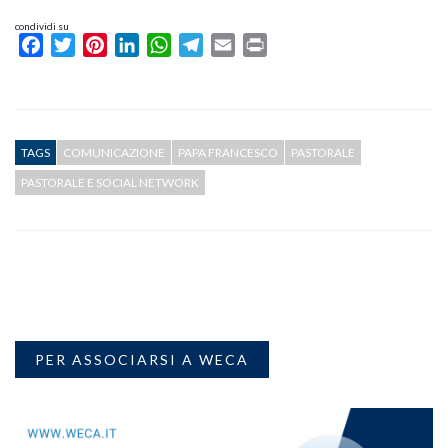
condividi su
Facebook
Twitter
Pinterest
LinkedIn
WhatsApp
Telegram
Email
Print
TAGS
COMUNICAZIONE
PAPA FRANCESCO
PASTORALE
PASTORALE E SOCIAL NETWORK
PER ASSOCIARSI A WECA