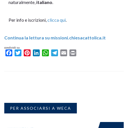
naturalmente,
italiano
.
Per info e iscrizioni,
clicca qui
.
Continua la lettura su missioni.chiesacattolica.it
condividi su
Facebook
Twitter
Pinterest
LinkedIn
WhatsApp
Telegram
Email
Print
PER ASSOCIARSI A WECA