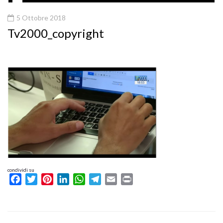
5 Ottobre 2018
Tv2000_copyright
condividi su
Facebook
Twitter
Pinterest
LinkedIn
WhatsApp
Telegram
Email
Print