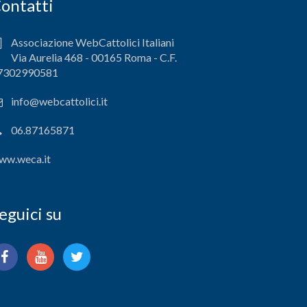
ontatti
Associazione WebCattolici Italiani
Via Aurelia 468 - 00165 Roma - C.F.
7302990581
info@webcattolici.it
06.87165871
ww.weca.it
eguici su