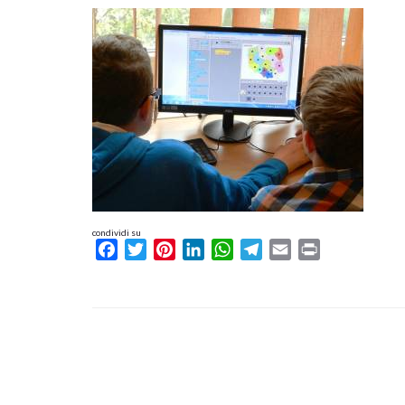
condividi su
Facebook
Twitter
Pinterest
LinkedIn
WhatsApp
Telegram
Email
Print