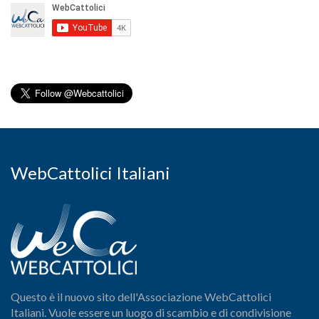
WebCattolici Italiani
Questo è il nuovo sito dell'Associazione WebCattolici
Italiani. Vuole essere un luogo di scambio e di condivisione